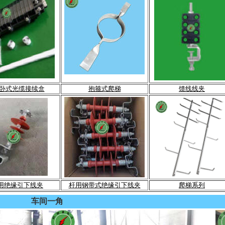
C卧式光缆接续盒
抱箍式爬梯
馈线线夹
用绝缘引下线夹
杆用钢带式绝缘引下线夹
爬梯系列
车间一角