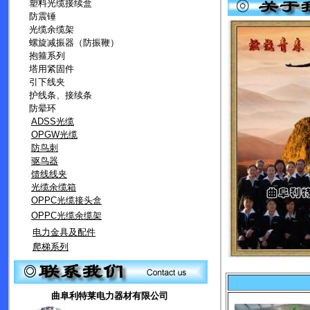
塑料光缆接续盒
防震锤
光缆余缆架
螺旋减振器（防振鞭）
抱箍系列
塔用紧固件
引下线夹
护线条、接续条
防晕环
ADSS光缆
OPGW光缆
防鸟刺
驱鸟器
馈线线夹
光缆余缆箱
OPPC光缆接头盒
OPPC光缆余缆架
电力金具及配件
爬梯系列
曲阜利特莱电力器材有限公司