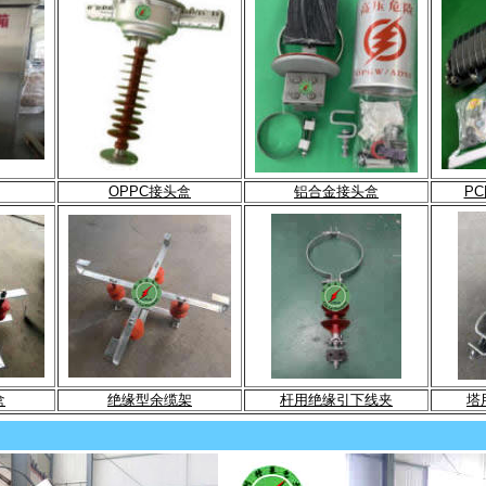
OPPC接头盒
铝合金接头盒
P
盒
绝缘型余缆架
杆用绝缘引下线夹
塔