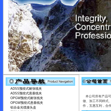
ADSS预绞式耐张线夹
ADSS预绞式悬垂线夹
本公司所有产品可
OPGW预绞式耐张线夹
做、加工不同样式
OPGW预绞式悬垂线夹
作，互惠互利，合作共
铝合金光缆接头盒