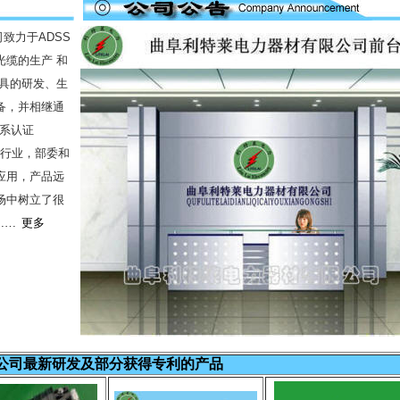
致力于ADSS
光缆的生产 和
金具的研发、生
备，并相继通
体系认证
过行业，部委和
应用，产品远
场中树立了很
……
更多
公司最新研发及部分获得专利的产品