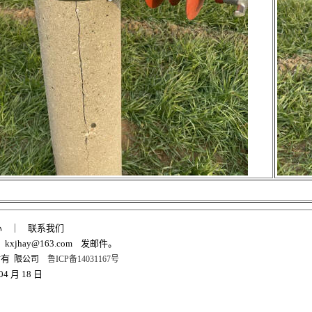
心
｜
联系我们
kxjhay@163.com
发邮件。
材有
限公司
鲁ICP备14031167号
04 月 18 日