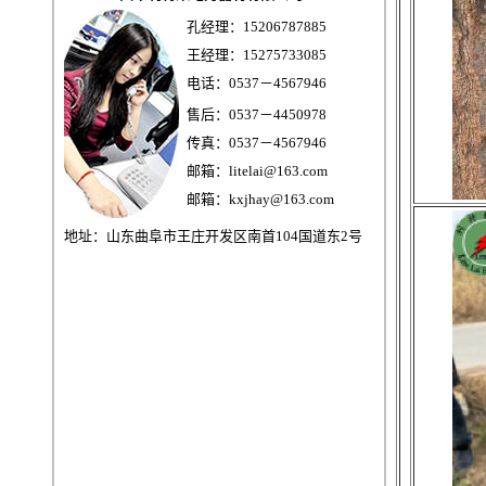
孔经理：15206787885
王经理：15275733085
电话：0537－4567946
售后：0537－4450978
传真：0537－4567946
邮箱：litelai@163.com
邮箱：kxjhay@163.com
地址：山东曲阜市王庄开发区南首104国道东2号