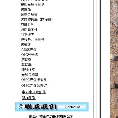
塑料光缆接续盒
防震锤
光缆余缆架
螺旋减振器（防振鞭）
抱箍系列
塔用紧固件
引下线夹
护线条、接续条
防晕环
ADSS光缆
OPGW光缆
防鸟刺
驱鸟器
馈线线夹
光缆余缆箱
OPPC光缆接头盒
OPPC光缆余缆架
电力金具及配件
爬梯系列
曲阜利特莱电力器材有限公司