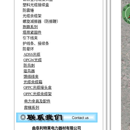
塑料光缆接续盒
防震锤
光缆余缆架
螺旋减振器（防振鞭）
抱箍系列
塔用紧固件
引下线夹
护线条、接续条
防晕环
ADSS光缆
OPGW光缆
防鸟刺
驱鸟器
馈线线夹
光缆余缆箱
OPPC光缆接头盒
OPPC光缆余缆架
电力金具及配件
爬梯系列
曲阜利特莱电力器材有限公司