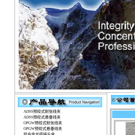
ADSS预绞式耐张线夹
ADSS预绞式悬垂线夹
OPGW预绞式耐张线夹
OPGW预绞式悬垂线夹
铝合金光缆接头盒